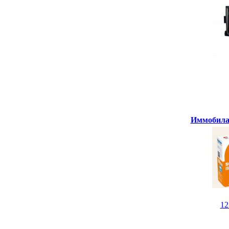
Иммобилай
1