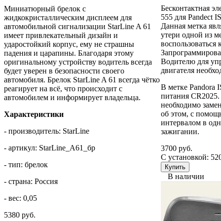
Бесконтактная эл
Миниатюрный брелок с
555 для Pandect IS
жидкокристаллическим дисплеем для
Данная метка явл
автомобильной сигнализации StarLine A 61
утери одной из м
имеет привлекательный дизайн и
воспользоваться 
ударостойкий корпус, ему не страшны
Запрограммироват
падения и царапины. Благодаря этому
Водителю для уп
оригинальному устройству водитель всегда
двигателя необхо
будет уверен в безопасности своего
автомобиля. Брелок StarLine A 61 всегда чётко
В метке Pandora 
реагирует на всё, что происходит с
питания CR2025.
автомобилем и информирует владельца.
необходимо заме
об этом, с помощ
Характеристики
интервалом в од
- производитель: StarLine
зажигании.
- артикул: StarLine_A61_бр
3700 руб.
С установкой: 52
- тип: брелок
В наличии
- страна: Россия
- вес: 0,05
5380 руб.