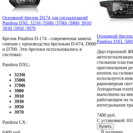
Основной брелок D174 для сигнализаций
Pandora DXL 3210i /3500i /3700i /3900/ 3910/
3930 /3950 /3970
Основной брелок
Брелок Pandora D-174 - современная замена
Pandora DXL 500
снятым с производства брелокам D-074, D600
и D700. Эти брелоки использовались в
Двусторонний ЖК
системах:
автосигнализаци
стильном пластик
Pandora DXL:
оригинальным р
кнопок на силико
3210i
используется ин
3500i
равномерная свет
3700i
Аппаратная плат
3900
выполнена на мик
3910
работающем на ч
3930
интегральном тра
3950
3970
7400 руб.
С установкой: 81
Pandora LX:
В наличии
6400 руб.