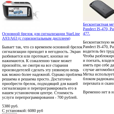
Бесконтактная ме
Pandect IS-470, Pa
477.
Основной брелок для сигнализации StarLine
А93/A63 (с горизонтальным дисплеем)
Бесконтактную м
Pandect IS-470, Pa
Бывает так, что со временем основной брелок
водитель без труд
сигнализации приходит в негодность. Экран
Чтобы разблокиро
разбивается или протекает, кнопки не
и поехать, владе
нажимаются. К сожалению такое может
иметь при себе д
произойти, не смотря на все старания
случае автомобиль
производителей сделать эту уязвимую вещь
Метка использует
как можно более надежной. Однако проблема
блоком радиокан
решаема и решаема просто. Достаточно
перехвата и скан
приобрести брелок, подходящий для вашей
сигнализации и перепрограмировать его в
Временно нет в 
нашем установочном центре. Стоимость
услуги перепрограмирования - 700 рублей.
5380 руб.
С установкой: 6080 руб