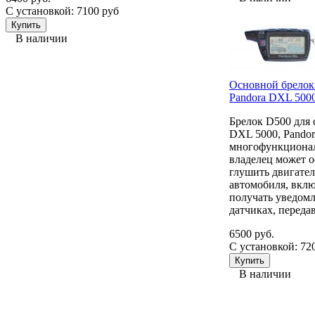
С установкой: 7100 руб
В наличии
Основной брелок
Pandora DXL 500
Брелок D500 для 
DXL 5000, Pando
многофункционал
владелец может о
глушить двигател
автомобиля, вклю
получать уведом
датчиках, переда
6500 руб.
С установкой: 72
В наличии