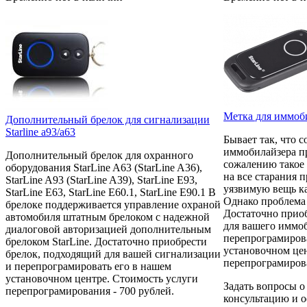
Метка для иммобил
Дополнительный брелок для сигнализации
Starline a93/а63
Бывает так, что 
иммобилайзера п
Дополнительный брелок для охранного
сожалению такое 
оборудования StarLine A63 (StarLine A36),
на все старания 
StarLine A93 (StarLine A39), StarLine E93,
уязвимую вещь к
StarLine E63, StarLine E60.1, StarLine E90.1 В
Однако проблема 
брелоке поддерживается управление охраной
Достаточно прио
автомобиля штатным брелоком с надежной
для вашего иммо
диалоговой авторизацией дополнительным
перепрограмиров
брелоком StarLine. Достаточно приобрести
установочном цен
брелок, подходящий для вашей сигнализации
перепрограмирова
и перепрограмировать его в нашем
установочном центре. Стоимость услуги
Задать вопросы о
перепрограмирования - 700 рублей.
консультацию и о