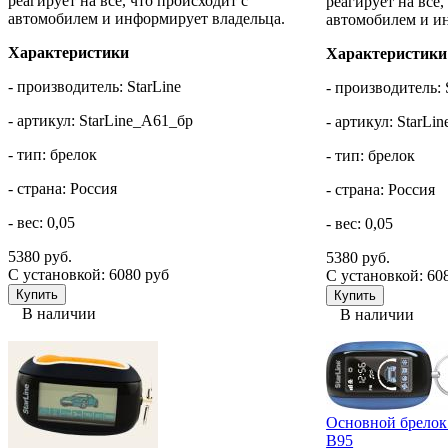
реагирует на всё, что происходит с
реагирует на всё,
автомобилем и информирует владельца.
автомобилем и и
Характеристики
Характеристики
- производитель: StarLine
- производитель: 
- артикул: StarLine_A61_бр
- артикул: StarLi
- тип: брелок
- тип: брелок
- страна: Россия
- страна: Россия
- вес: 0,05
- вес: 0,05
5380 руб.
5380 руб.
С установкой: 6080 руб
С установкой: 60
В наличии
В наличии
Основной брелок 
B95