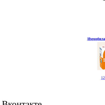
Иммобилай
1
Вконтакте