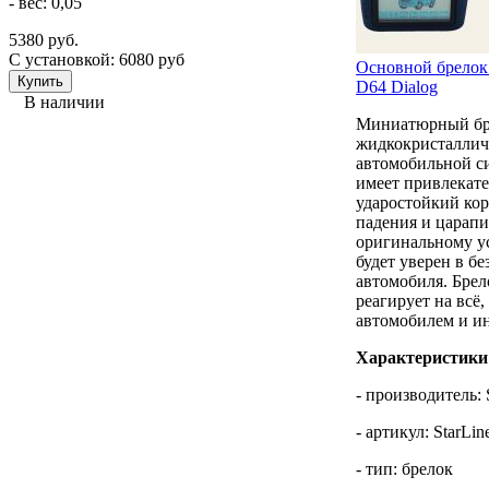
- вес: 0,05
5380 руб.
С установкой: 6080 руб
Основной брелок 
D64 Dialog
В наличии
Миниатюрный бр
жидкокристаллич
автомобильной си
имеет привлекат
ударостойкий кор
падения и царапи
оригинальному ус
будет уверен в б
автомобиля. Брело
реагирует на всё,
автомобилем и и
Характеристики
- производитель: 
- артикул: StarLi
- тип: брелок