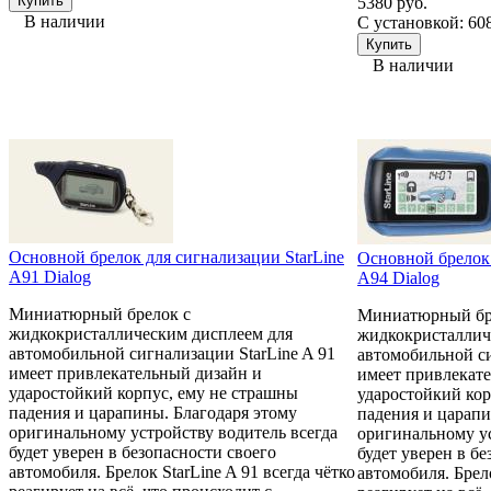
5380 руб.
В наличии
С установкой: 60
В наличии
Основной брелок для сигнализации StarLine
Основной брелок 
A91 Dialog
A94 Dialog
Миниатюрный брелок с
Миниатюрный бр
жидкокристаллическим дисплеем для
жидкокристаллич
автомобильной сигнализации StarLine A 91
автомобильной си
имеет привлекательный дизайн и
имеет привлекат
ударостойкий корпус, ему не страшны
ударостойкий кор
падения и царапины. Благодаря этому
падения и царапи
оригинальному устройству водитель всегда
оригинальному ус
будет уверен в безопасности своего
будет уверен в б
автомобиля. Брелок StarLine A 91 всегда чётко
автомобиля. Брело