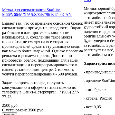
Миниатюрный бр
Метка для сигнализаций StarLine
жидкокристаллич
M66/V66/M/X/AS/S/E/B*96 BT/i96CAN
автомобильной си
имеет привлекат
Бывает так, что со временем основной брелок
ударостойкий кор
сигнализации приходит в негодность. Экран
падения и царапи
разбивается или протекает, кнопки не
оригинальному ус
нажимаются. К сожалению такое может
будет уверен в б
произойти, не смотря на все старания
автомобиля. Брело
производителей сделать эту уязвимую вещь
реагирует на всё,
как можно более надежной. Однако проблема
автомобилем и и
решаема и решаема просто. Достаточно
приобрести брелок, подходящий для вашей
Характеристики
сигнализации и перепрограмировать его в
нашем установочном центре. Стоимость
- производитель: 
услуги перепрограмирования - 500 рублей.
- артикул: StarLi
Задать вопросы о товаре, получить
консультацию и оформить заказ можно по
- тип: брелок
телефону в Санкт-Петербурге: +7 (905) 277-
77-78
- страна: Россия
2500 руб.
- вес: 0,05
С установкой: 3500 руб