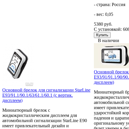
- страна: Россия
- вес: 0,05
5380 руб.
С установкой: 60
В наличии
Основной брелок 
E93/91/91.1/90/90.
дисплеем)
Основной брелок для сигнализации StarLine
Миниатюрный бр
E93/91.1/90.1/63/61.1/60.1 (с вертик.
жидкокристаллич
дисплеем)
автомобильной си
имеет привлекат
Миниатюрный брелок с
ударостойкий кор
жидкокристаллическим дисплеем для
падения и царапи
автомобильной сигнализации StarLine E90
оригинальному ус
имеет привлекательный дизайн и
будет уверен в б