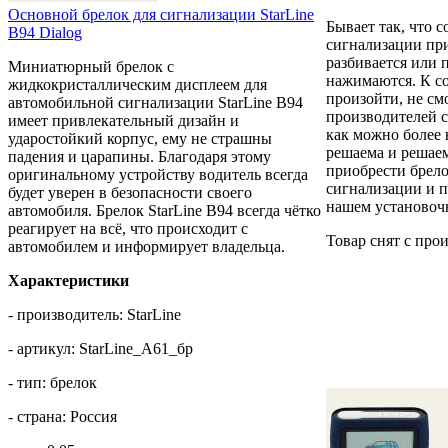
Основной брелок для сигнализации StarLine
Бывает так, что 
B94 Dialog
сигнализации при
разбивается или 
Миниатюрный брелок с
нажимаются. К с
жидкокристаллическим дисплеем для
произойти, не см
автомобильной сигнализации StarLine B94
производителей с
имеет привлекательный дизайн и
как можно более
ударостойкий корпус, ему не страшны
решаема и решаем
падения и царапины. Благодаря этому
приобрести брел
оригинальному устройству водитель всегда
сигнализации и п
будет уверен в безопасности своего
нашем установоч
автомобиля. Брелок StarLine B94 всегда чётко
реагирует на всё, что происходит с
Товар снят с про
автомобилем и информирует владельца.
Характеристики
- производитель: StarLine
- артикул: StarLine_A61_бр
- тип: брелок
- страна: Россия