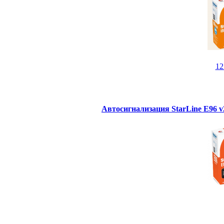
1
Автосигнализация StarLine E96 