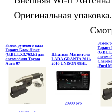
Оригинальная упаковка.
Смот
Замок р
Замок рулевого вала
Гарант
Гарант Блок Люкс
(G.BL.L
(G.BL.LX3.763.E) для
Штатная Магнитола
автомоб
автомобиля Toyota
LADA GRANTA 2011-
Cheroke
Auris 07-
2016 UNISON 09HL
,Ford M
20900 руб