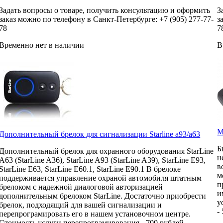
Задать вопросы о товаре, получить консультацию и оформить
З
заказ можно по телефону в Санкт-Петербурге: +7 (905) 277-77-
з
78
7
Временно нет в наличии
В
М
Дополнительный брелок для сигнализации Starline a93/а63
Б
Дополнительный брелок для охранного оборудования StarLine
н
A63 (StarLine A36), StarLine A93 (StarLine A39), StarLine E93,
в
StarLine E63, StarLine E60.1, StarLine E90.1 В брелоке
м
поддерживается управление охраной автомобиля штатным
п
брелоком с надежной диалоговой авторизацией
и
дополнительным брелоком StarLine. Достаточно приобрести
у
брелок, подходящий для вашей сигнализации и
-
перепрограмировать его в нашем установочном центре.
Стоимость услуги перепрограмирования - 700 рублей.