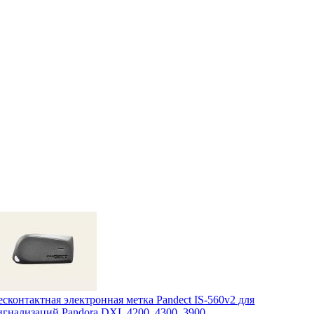
есконтактная электронная метка Pandect IS-560v2 для
игнализаций Pandora DXL 4200, 4300, 3900.