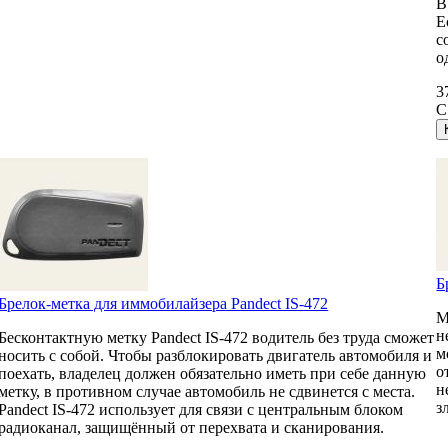
В
Е
с
о
3
С
Б
Брелок-метка для иммобилайзера Pandect IS-472
М
н
Бесконтактную метку Pandect IS-472 водитель без труда сможет
м
носить с собой. Чтобы разблокировать двигатель автомобиля и
о
поехать, владелец должен обязательно иметь при себе данную
н
метку, в противном случае автомобиль не сдвинется с места.
з
Pandect IS-472 использует для связи с центральным блоком
радиоканал, защищённый от перехвата и сканирования.