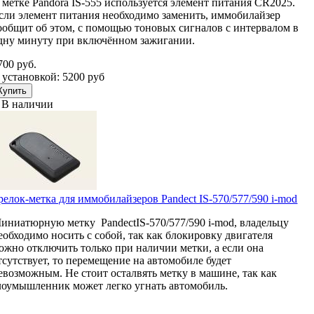
 метке Pandora IS-555 используется элемент питания CR2025.
сли элемент питания необходимо заменить, иммобилайзер
ообщит об этом, с помощью тоновых сигналов с интервалом в
дну минуту при включённом зажигании.
700 руб.
 установкой: 5200 руб
В наличии
релок-метка для иммобилайзеров Pandect IS-570/577/590 i-mod
иниатюрную метку PandectIS-570/577/590 i-mod, владельцу
еобходимо носить с собой, так как блокировку двигателя
ожно отключить только при наличии метки, а если она
тсутствует, то перемещение на автомобиле будет
евозможным. Не стоит осталвять метку в машине, так как
лоумышленник может легко угнать автомобиль.