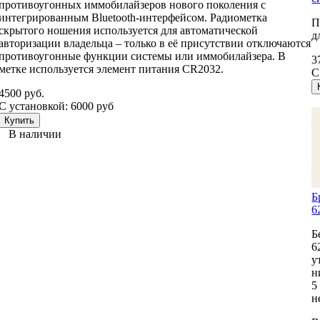
противоугонных иммобилайзеров нового поколения с
интегрированным Bluetooth-интерфейсом. Радиометка
П
скрытого ношения используется для автоматической
д
авторизации владельца – только в её присутствии отключаются
противоугонные функции системы или иммобилайзера. В
3
метке используется элемент питания CR2032.
С
4500 руб.
С установкой: 6000 руб
В наличии
Б
6
Б
6
у
н
5
н