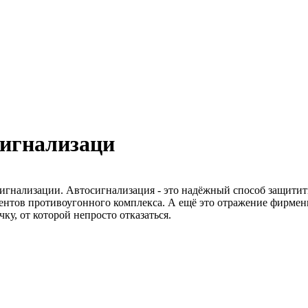
сигнализаци
сигнализации. Автосигнализация - это надёжный способ защитит
ентов противоугонного комплекса. А ещё это отражение фирменн
ку, от которой непросто отказаться.