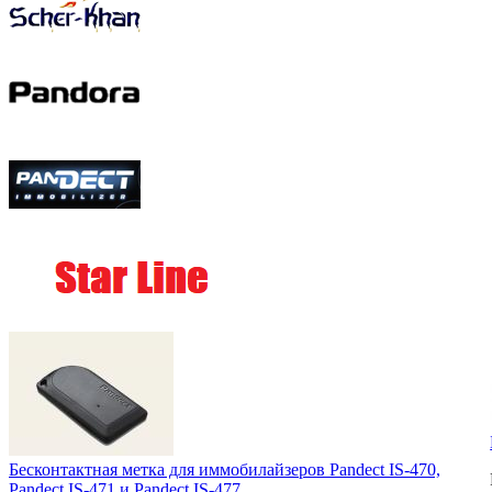
Бесконтактная метка для иммобилайзеров Pandect IS-470,
Pandect IS-471 и Pandect IS-477.