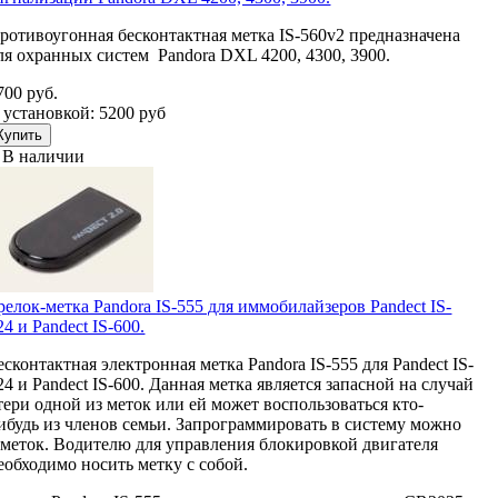
ротивоугонная бесконтактная метка IS-560v2 предназначена
ля охранных систем Pandora DXL 4200, 4300, 3900.
700 руб.
 установкой: 5200 руб
В наличии
релок-метка Pandora IS-555 для иммобилайзеров Pandect IS-
24 и Pandect IS-600.
есконтактная электронная метка Pandora IS-555 для Pandect IS-
24 и Pandect IS-600. Данная метка является запасной на случай
тери одной из меток или ей может воспользоваться кто-
ибудь из членов семьи. Запрограммировать в систему можно
 меток. Водителю для управления блокировкой двигателя
еобходимо носить метку с собой.