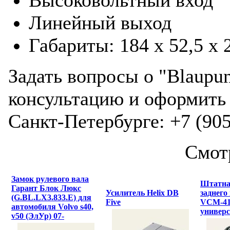
Высоковольтный вход
Линейный выход
Габариты: 184 x 52,5 
Задать вопросы о "Blaupu
консультацию и оформить 
Санкт-Петербурге: +7 (905
Смот
Замок рулевого вала
Штатна
Гарант Блок Люкс
Усилитель Helix DB
заднего
(G.BL.LX3.833.E) для
Five
VCM-4
автомобиля Volvo s40,
универ
v50 (ЭлУр) 07-