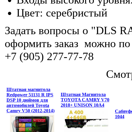
Цвет: серебристый
Задать вопросы о "DLS RA
оформить заказ можно по 
+7 (905) 277-77-78
Смот
Штатная магнитола
Штатная Магнитола
Redpower 51131 R IPS
TOYOTA CAMRY V70
DSP 10 дюймов для
2018+ UNISON 10A4
автомобилей Toyota
Camry V50 (2012-2014)
Сабвуф
1044