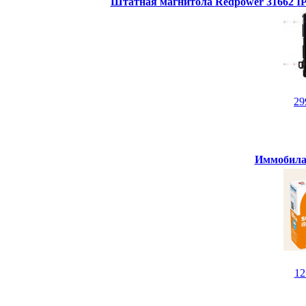
Штатная магнитола Redpower 31662 IPS
29
Иммобилай
1