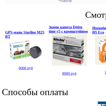
Смот
Замок капота Defen
Иммобил
time v5 с кронштейном
GPS-маяк Starline M25
i95 Eco
BT
6000 руб
8900 руб
Способы оплаты