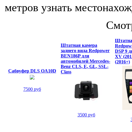
метров узнать местонахож
Смот
Штатна
Штатная камера
Redpowe
заднего вида Redpower
DSP 9 
BEN186P для
XV (201
автомобилей Mercedes-
(2016+)
Benz CLS, E, GL, SSL-
Сабвуфер DLS OA10D
Class
7500 руб
3500 руб