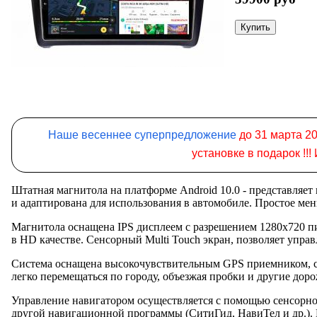
Наше весеннее суперпредложение
до 31 марта 20
установке в подарок !!
Штатная магнитола на платформе Android 10.0 - представляе
и адаптирована для использования в автомобиле. Простое ме
Магнитола оснащена IPS дисплеем с разрешением 1280x720 пи
в HD качестве. Сенсорный Multi Touch экран, позволяет упра
Система оснащена высокочувствительным GPS приемником, сп
легко перемещаться по городу, объезжая пробки и другие дор
Управление навигатором осуществляется с помощью сенсорно
другой навигационной программы (СитиГид, НавиТел и др.). 