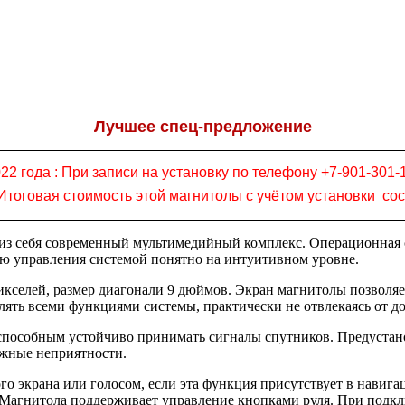
Лучшее спец-предложение
22 года :
При записи на установку по телефону +7-901-301-
! Итоговая стоимость этой магнитолы с учётом установки со
т из себя современный мультимедийный комплекс. Операционная
ню управления системой понятно на интуитивном уровне.
кселей, размер диагонали 9 дюймов. Экран магнитолы позволяе
влять всеми функциями системы, практически не отвлекаясь от д
особным устойчиво принимать сигналы спутников. Предустанов
ожные неприятности.
го экрана или голосом, если эта функция присутствует в нави
Магнитола поддерживает управление кнопками руля. При подклю