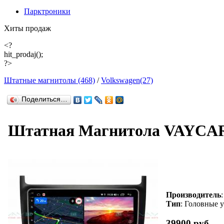
Парктроники
Хиты продаж
<?
hit_prodaj();
?>
Штатные магнитолы (468)
/
Volkswagen(27)
Поделиться…
Штатная Магнитола VAYCAR 
Производитель
Тип
: Головные 
39900 руб