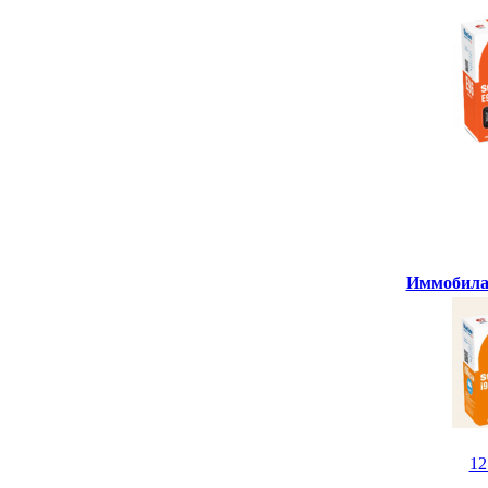
Иммобилай
1