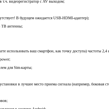
 т.ч. видеорегистратор с AV выходом;
тствует! В будущем ожидается USB-HDMI-адаптер);
 ТВ антенны;
е использовать ваш смартфон, как точку доступа) частоты 2,4 и
power;
ем для Sim-карты;
становки в лучшее место приема сигнала (например, боковая ст
овов;
авления в системе Android;