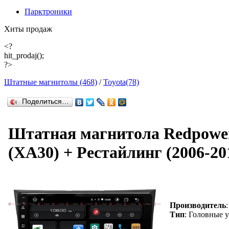
Парктроники
Хиты продаж
<?
hit_prodaj();
?>
Штатные магнитолы (468)
/
Toyota(78)
Поделиться…
Штатная магнитола Redpower
(XA30) + Рестайлинг (2006-20
Производитель
Тип
: Головные 