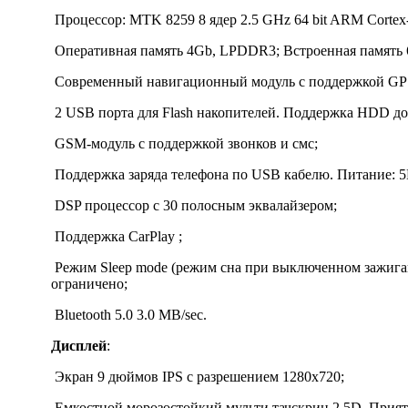
Процессор: MTK 8259 8 ядер 2.5 GHz 64 bit ARM Cortex
Оперативная память 4Gb, LPDDR3; Встроенная память 
Современный навигационный модуль с поддержкой GPS 
2 USB порта для Flash накопителей. Поддержка HDD до
GSM-модуль с поддержкой звонков и смс;
Поддержка заряда телефона по USB кабелю. Питание: 5
DSP процессор c 30 полосным эквалайзером;
Поддержка CarPlay ;
Режим Sleep mode (режим сна при выключенном зажиган
ограничено;
Bluetooth 5.0 3.0 MB/sec.
Дисплей
:
Экран 9 дюймов IPS с разрешением 1280х720;
Емкостной морозостойкий мульти тачскрин 2.5D. Прият