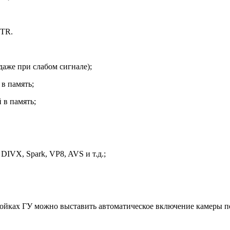
NTR.
аже при слабом сигнале);
в память;
 в память;
.
IVX, Spark, VP8, AVS и т.д.;
тройках ГУ можно выставить автоматическое включение камеры пе