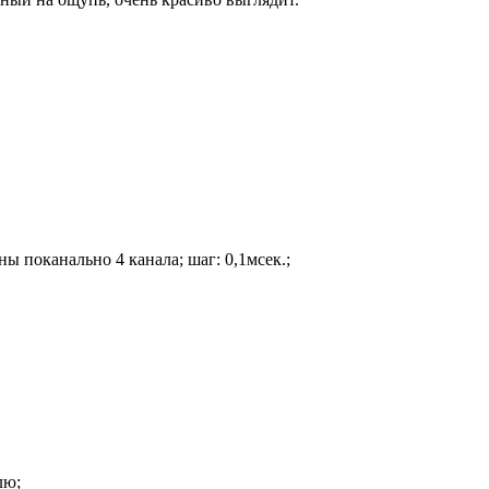
 поканально 4 канала; шаг: 0,1мсек.;
лю;