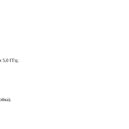
 5,0 ГГц;
ойка).