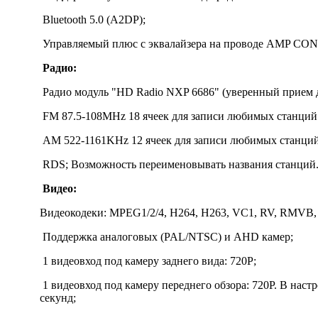
Bluetooth 5.0 (A2DP);
Управляемый плюс с эквалайзера на проводе AMP CO
Радио:
Радио модуль "HD Radio NXP 6686" (уверенный прием д
FM 87.5-108MHz 18 ячеек для записи любимых станций 
AM 522-1161KHz 12 ячеек для записи любимых станций
RDS​; Возможность переименовывать названия станций
Видео:
Видеокодеки: MPEG1/2/4, H264, H263, VC1, RV, RMVB, D
Поддержка аналоговых (PAL/NTSC) и AHD камер;
1 видеовход под камеру заднего вида: 720P;
1 видеовход под камеру переднего обзора: 720P. В нас
секунд;