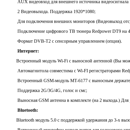
AUX видеовход для внешнего источника видеосигнала в
2 Видеовыхода. Поддержка 1920*1080;
Для подключения внешних мониторов (Видеовыход отсу
Подключение цифрового ТВ тюнера Redpower DT9 на 4
Формат DVB-T2 с сенсорным управлением (опция).
Интернет:
Встроенный модуль Wi-Fi с выносной антенной (Вы может
Автомагнитола совместима с Wi-FI регистраторами Red
Встроенный GSM-модуль MT-6177 с выносным держател
Поддержка 2G/3G/4G, голос и смс;
Выносная GSM антенна в комплекте (на 2 выхода.) Для у
Bluetooth:
Bluetooth модуль 5.0 с поддержкой удержания до 3-x выз
Встроенный микрофон используется для голосового упр