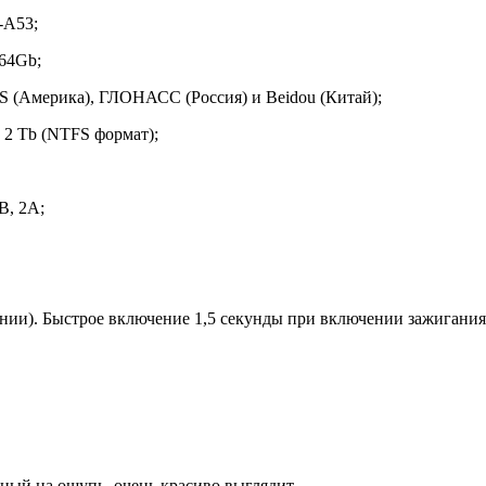
-A53;
64Gb;
(Америка), ГЛОНАСС (Россия) и Beidou (Китай);
 2 Tb (NTFS формат);
В, 2А;
ии). Быстрое включение 1,5 секунды при включении зажигания.
ный на ощупь, очень красиво выглядит.