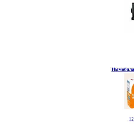
Иммобилай
1