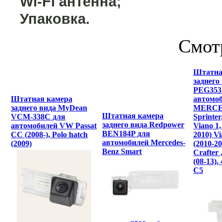
Wi-Fi антенна;
Упаковка.
Смот
Штатна
заднего
PEG353
Штатная камера
автомо
заднего вида MyDean
MERCE
Штатная камера
VCM-338C для
Sprinter
заднего вида Redpower
автомобилей VW Passat
Viano 1
BEN184P для
СС (2008-), Polo hatch
2010) V
автомобилей Mercedes-
(2009)
(2010-2
Benz Smart
Crafter 
(08-13),
C5