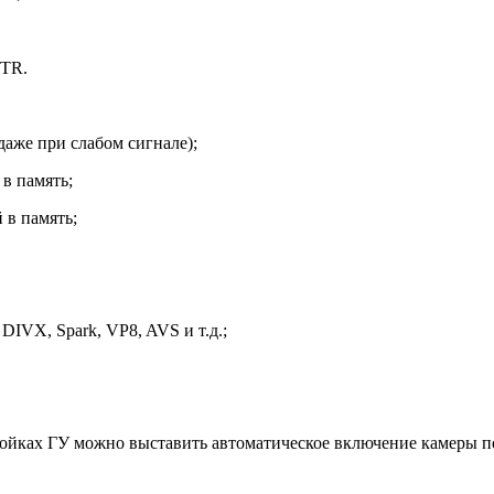
NTR.
аже при слабом сигнале);
в память;
 в память;
.
IVX, Spark, VP8, AVS и т.д.;
тройках ГУ можно выставить автоматическое включение камеры пе