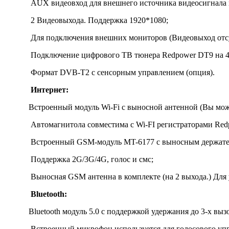
AUX видеовход для внешнего источника видеосигнала в
2 Видеовыхода. Поддержка 1920*1080;
Для подключения внешних мониторов (Видеовыход отсу
Подключение цифрового ТВ тюнера Redpower DT9 на 4
Формат DVB-T2 с сенсорным управлением (опция).
Интернет:
Встроенный модуль Wi-Fi с выносной антенной (Вы может
Автомагнитола совместима с Wi-FI регистраторами Red
Встроенный GSM-модуль MT-6177 с выносным держател
Поддержка 2G/3G/4G, голос и смс;
Выносная GSM антенна в комплекте (на 2 выхода.) Для у
Bluetooth:
Bluetooth модуль 5.0 с поддержкой удержания до 3-x выз
Встроенный микрофон используется для голосового упр