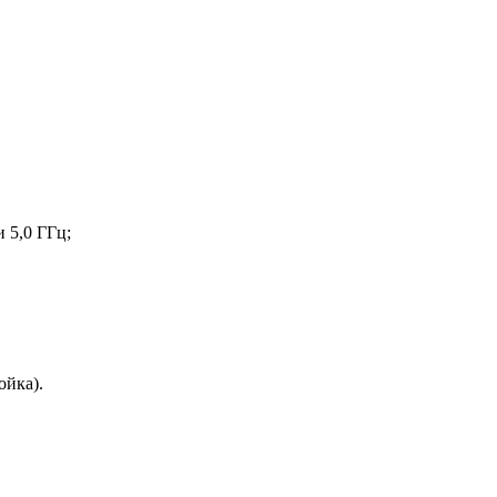
 5,0 ГГц;
ойка).