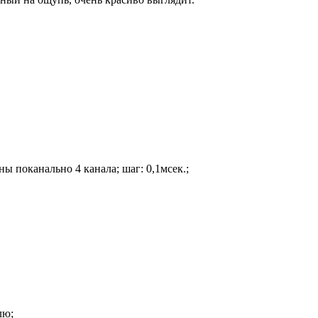
 поканально 4 канала; шаг: 0,1мсек.;
лю;