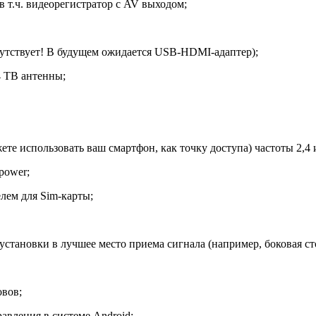
 т.ч. видеорегистратор с AV выходом;
тствует! В будущем ожидается USB-HDMI-адаптер);
 ТВ антенны;
е использовать ваш смартфон, как точку доступа) частоты 2,4 и
power;
ем для Sim-карты;
становки в лучшее место приема сигнала (например, боковая ст
овов;
авления в системе Android;