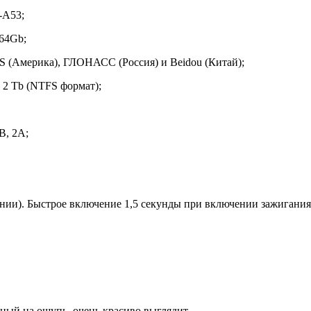
-A53;
64Gb;
(Америка), ГЛОНАСС (Россия) и Beidou (Китай);
 2 Tb (NTFS формат);
В, 2А;
ии). Быстрое включение 1,5 секунды при включении зажигания.
ный на ощупь, очень красиво выглядит.