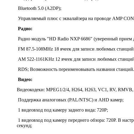
Bluetooth 5.0 (A2DP);
Управляемый плюс с эквалайзера на проводе AMP CO
Радио:
Радио модуль "HD Radio NXP 6686" (уверенный прием д
FM 87.5-108MHz 18 ячеек для записи любимых станций 
AM 522-1161KHz 12 ячеек для записи любимых станций
RDS​; Возможность переименовывать названия станций
Видео:
Видеокодеки: MPEG1/2/4, H264, H263, VC1, RV, RMVB, D
Поддержка аналоговых (PAL/NTSC) и AHD камер;
1 видеовход под камеру заднего вида: 720P;
1 видеовход под камеру переднего обзора: 720P. В нас
секунд;