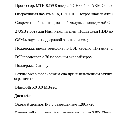
Процессор: MTK 8259 8 ядер 2.5 GHz 64 bit ARM Cortex
Оперативная память 4Gb, LPDDR3; Встроенная память 
Современный навигационный модуль с поддержкой GPS 
2 USB порта для Flash накопителей. Поддержка HDD до
GSM-модуль с поддержкой звонков и смс;
Поддержка заряда телефона по USB кабелю. Питание: 5
DSP процессор c 30 полосным эквалайзером;
Поддержка CarPlay ;
Режим Sleep mode (режим сна при выключенном зажиган
ограничено;
Bluetooth 5.0 3.0 MB/sec.
Дисплей
:
Экран 9 дюймов IPS с разрешением 1280х720;
Емкостной морозостойкий мульти тачскрин 2.5D. Прият