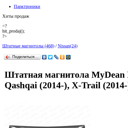
Парктроники
Хиты продаж
<?
hit_prodaj();
?>
Штатные магнитолы (468)
/
Nissan(24)
Поделиться…
Штатная магнитола MyDean B
Qashqai (2014-), X-Trail (2014-