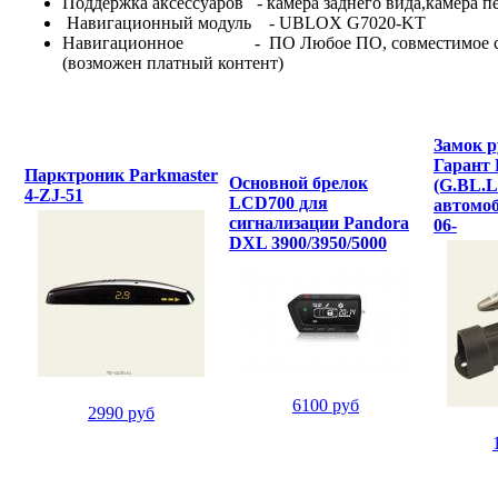
Поддержка аксессуаров - камера заднего вида,камера 
Навигационный модуль - UBLOX G7020-KT
Навигационное - ПО Любое ПО, совместимое с ОС And
(возможен платный контент)
Замок р
Гарант
Парктроник Parkmaster
Основной брелок
(G.BL.L
4-ZJ-51
LCD700 для
автомоб
сигнализации Pandora
06-
DXL 3900/3950/5000
6100 руб
2990 руб