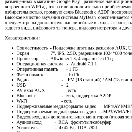
размещенных в магазине Google Play - различное навигацион
встроенного WIFi адаптера или дополнительно приобретаемо
избирательностью, громкую связь Bluetooth с A2DP (воспрои
Высокое качество звучания системы MyDean обеспечивается
предусмотрены дополнительные линейные выходы - фронт, ты
заднего вида, цифрового тв тюнера, видеорегистратора и друг
Характеристики :
Совместимость - Поддержка штатных разъемов AUX, 
Экран - 7", IPS, 2.5D, разрешение 1024*600 точе
Процессор - Allwinner T3, 4 ядра по 1.6 ГГц
Операционная система - Android 7.1.1
Оперативная память - 1 ГБ
Флеш память - 16 ГБ
Радио - FM (18 станций) / AM (18 станц
USB - 2
AV-вход AUX - есть
Bluetooth - есть, поддержка A2DP
Wi-Fi - есть
Поддерживаемые медиаформаты видео - MP4/AVI/
Поддерживаемые медиаформаты аудио - MP3/WMA/F
Видеовыход для дополнительных мониторов (вторая з
Аудиовыход - RCA, фронт/тыл/сабвуфер
Усилитель - 4x45 Вт, TDA-7851