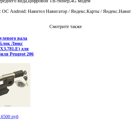
переднего вида,цифровой ТВ-тюнер,4G модем
roid: Навител Навигатор / Яндекс.Карты / Яндекс.Навигатор
Смотрите также
улевого вала
 Блок Люкс
X3.781.E) для
иля Peugeot 206
16500 руб