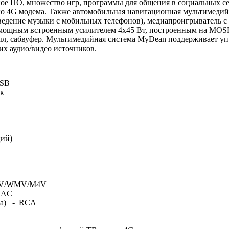
ное ПО, множество игр, программы для общения в социальных с
го 4G модема. Также автомобильная навигационная мультимеди
зведение музыки с мобильных телефонов), медиапроигрыватель с
 мощным встроенным усилителем 4x45 Вт, построенным на MOSF
л, сабвуфер. Мультимедийная система MyDean поддерживает уп
их аудио/видео источников.
USB
к
ий)
MKV/WMV/M4V
LAC
она) - RCA