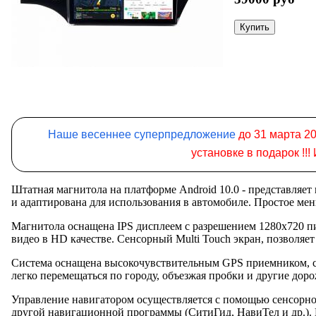
Наше весеннее суперпредложение
до 31 марта 20
установке в подарок !!
Штатная магнитола на платформе Android 10.0 - представляе
и адаптирована для использования в автомобиле. Простое ме
Магнитола оснащена IPS дисплеем с разрешением 1280x720 пи
видео в HD качестве. Сенсорный Multi Touch экран, позволяе
Система оснащена высокочувствительным GPS приемником, сп
легко перемещаться по городу, объезжая пробки и другие дор
Управление навигатором осуществляется с помощью сенсорно
другой навигационной программы (СитиГид, НавиТел и др.). 