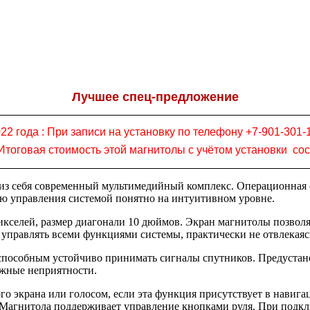
Лучшее спец-предложение
22 года :
При записи на установку по телефону +7-901-301-
! Итоговая стоимость этой магнитолы с учётом установки со
т из себя современный мультимедийный комплекс. Операционная
ню управления системой понятно на интуитивном уровне.
кселей, размер диагонали 10 дюймов. Экран магнитолы позволя
т управлять всеми функциями системы, практически не отвлекаяс
особным устойчиво принимать сигналы спутников. Предустанов
ожные неприятности.
го экрана или голосом, если эта функция присутствует в нави
Магнитола поддерживает управление кнопками руля. При подклю