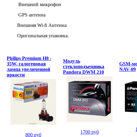
Внешний микрофон
GPS антенна
Внешняя Wi-fi Антенна
Оригинальная упаковка.
Philips Premium H8 -
Модуль
35W, галогеновая
GSM-мо
стеклоподъемника
лампа увеличенной
NAV-09
Pandora DWM 210
яркости
1700 руб
800 руб