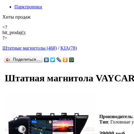
Парктроники
Хиты продаж
<?
hit_prodaj();
?>
Штатные магнитолы (468)
/
KIA(78)
Поделиться…
Штатная магнитола VAYCAR 1
Производитель
Тип
: Головные 
39000 руб