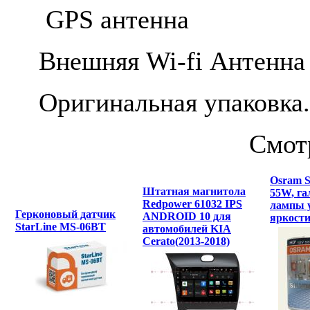
GPS антенна
Внешняя Wi-fi Антенна
Оригинальная упаковка.
Смот
Osram Si
Штатная магнитола
55W, га
Redpower 61032 IPS
лампы 
Герконовый датчик
ANDROID 10 для
яркости
StarLine MS-06BT
автомобилей KIA
Cerato(2013-2018)