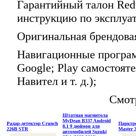
Гарантийный талон Red
инструкцию по эксплуа
Оригинальная брендова
Навигационные програм
Google; Play самостоят
Навител и т. д.);
Смот
Штатная магнитола
MyDean B337 Android
Радар-детектор Crunch
Парктр
8.1 9 дюймов для
226B STR
Master 
автомобилей Suzuki