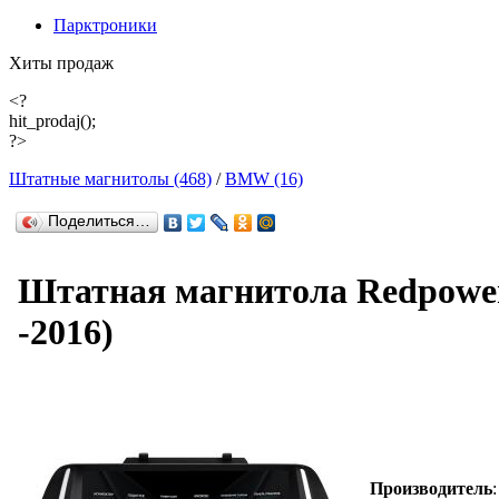
Парктроники
Хиты продаж
<?
hit_prodaj();
?>
Штатные магнитолы (468)
/
BMW (16)
Поделиться…
Штатная магнитола Redpower 
-2016)
Производитель