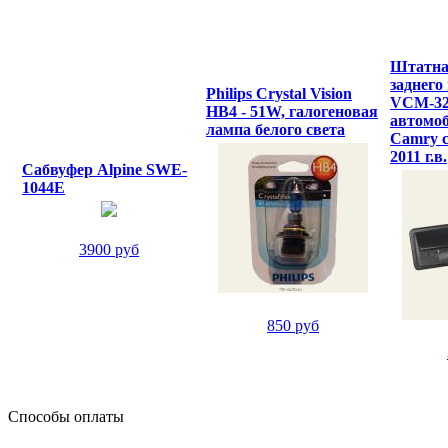
Штатна
заднего
Philips Crystal Vision
VCM-32
HB4 - 51W, галогеновая
автомоб
лампа белого света
Camry с 
2011 г.в.
Сабвуфер Alpine SWE-
1044E
3900 руб
850 руб
Способы оплаты