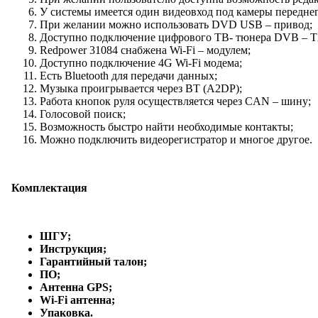
У системы имеется один видеовход под камеры переднег
При желании можно использовать DVD USB – привод;
Доступно подключение цифрового ТВ- тюнера DVB – T
Redpower 31084 снабжена Wi-Fi – модулем;
Доступно подключение 4G Wi-Fi модема;
Есть Bluetooth для передачи данных;
Музыка проигрывается через ВТ (А2DP);
Работа кнопок руля осуществляется через CAN – шину;
Голосовой поиск;
Возможность быстро найти необходимые контакты;
Можно подключить видеорегистратор и многое другое.
Комплектация
ШГУ;
Инструкция;
Гарантийный талон;
ПО;
Антенна GPS;
Wi-Fi антенна;
Упаковка.