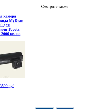
Смотрите также
я камера
 вида MyDean
0 для
иля Toyota
2006 г.в. по
3500 руб