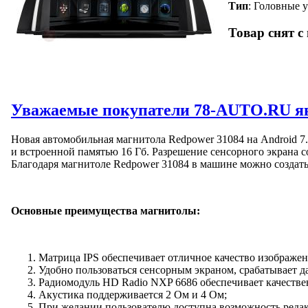
Тип
: Головные 
Товар снят с
Уважаемые покупатели 78-AUTO.RU яв
Новая автомобильная магнитола Redpower 31084 на Android 7.
и встроенной памятью 16 Гб. Разрешение сенсорного экрана 
Благодаря магнитоле Redpower 31084 в машине можно создат
Основные преимущества магнитолы:
Матрица IPS обеспечивает отличное качество изображен
Удобно пользоваться сенсорным экраном, срабатывает д
Радиомодуль HD Radio NXP 6686 обеспечивает качестве
Акустика поддерживается 2 Ом и 4 Ом;
При желании пользователю доступна возможность редак