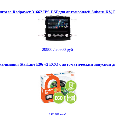
тола Redpower 31662 IPS DSPдля автомобилей Subaru XV, Fo
29900
/ 26900 руб
нализация StarLine E96 v2 ECO с автоматическим запуском д
18150 руб