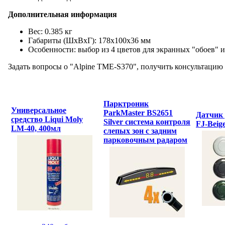
Дополнительная информация
Вес: 0.385 кг
Габариты (ШхВхГ): 178x100x36 мм
Особенности: выбор из 4 цветов для экранных "обоев"
Задать вопросы о "Alpine TME-S370", получить консультацию 
Парктроник
Универсальное
ParkMaster BS2651
Датчик 
средство Liqui Moly
Silver система контроля
FJ-Beig
LM-40, 400мл
слепых зон с задним
парковочным радаром