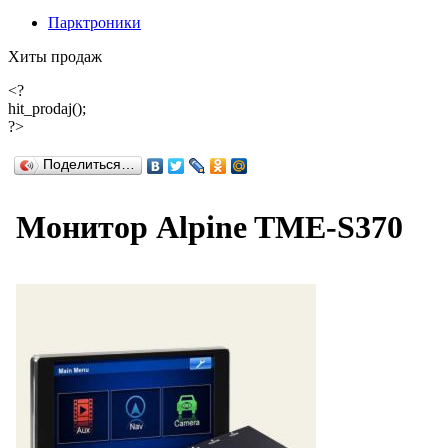
Парктроники
Хиты продаж
<?
hit_prodaj();
?>
Поделиться…
Монитор Alpine TME-S370