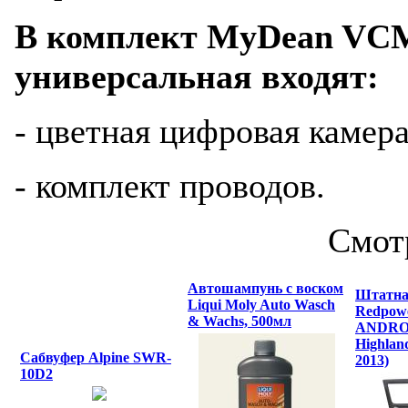
В комплект MyDean VC
универсальная входят:
- цветная цифровая камера
- комплект проводов.
Смот
Автошампунь с воском
Штатна
Liqui Moly Auto Wasch
Redpowe
& Wachs, 500мл
ANDROI
Highland
Сабвуфер Alpine SWR-
2013)
10D2