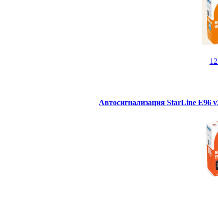
1
Автосигнализация StarLine E96 