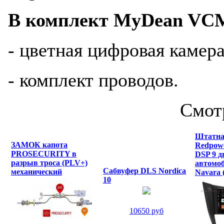
В комплект MyDean VCM
- цветная цифровая камера
- комплект проводов.
Смот
Штатна
ЗАМОК капота
Redpowe
PROSECURITY в
DSP 9 
разрыв троса (PLV+)
автомоб
Сабвуфер DLS Nordica
механический
Navara 
10
10650 руб