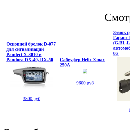
Смот
Замок р
Гарант
(G.BL.L
Основной брелок D-077
автомоб
для сигнализаций
06-
Pandect X-3010 и
Pandora DX-40, DX-50
Сабвуфер Helix Xmax
250A
9600 руб
3800 руб