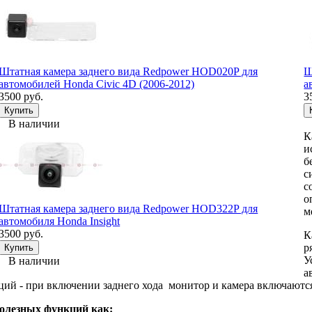
Штатная камера заднего вида Redpower HOD020P для
Ш
автомобилей Honda Civic 4D (2006-2012)
а
3500 руб.
3
В наличии
К
и
б
с
с
о
Штатная камера заднего вида Redpower HOD322P для
м
автомобиля Honda Insight
3500 руб.
К
р
У
В наличии
а
ций - при включении заднего хода монитор и камера включаютс
олезных функций как: