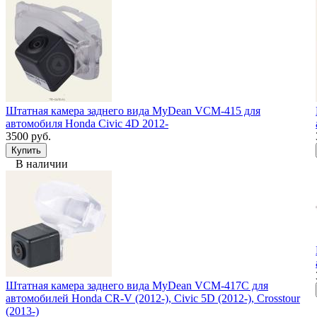
Штатная камера заднего вида MyDean VCM-415 для
автомобиля Honda Civic 4D 2012-
3500 руб.
В наличии
Штатная камера заднего вида MyDean VCM-417C для
автомобилей Honda CR-V (2012-), Civic 5D (2012-), Crosstour
(2013-)