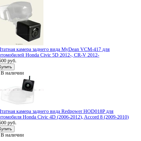
татная камера заднего вида MyDean VCM-417 для
втомобилей Honda Civic 5D 2012-, CR-V 2012-
500 руб.
В наличии
татная камера заднего вида Redpower HOD018P для
втомобиля Honda Civic 4D (2006-2012), Accord 8 (2009-2010)
500 руб.
В наличии