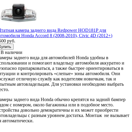
татная камера заднего вида Redpower HOD181P для
втомобиля Honda Accord 8 (2008-2010), Civic 4D (2012+)
500 руб.
В наличии
амеры заднего вида для автомобилей Honda удобны в
спользовании и помогают владельцу автомобиля аккуратно и
езопасно припарковаться, а также быстрее ориентироваться в
итуации и контролировать «слепые» зоны автомобиля. Они
ослужат отличную службу как водителям новичкам, так и
пытным автовладельцам. Для установки необходимо выбрать
есто.
амеры заднего вида Honda обычно крепятся на задний бампер
ядом с номером, около багажника или в подобное место.
стройства довольно демократичны и их может приобрести
втовладельцы с разным уровнем достатка. Монтаж не вызывает
я автоматически.