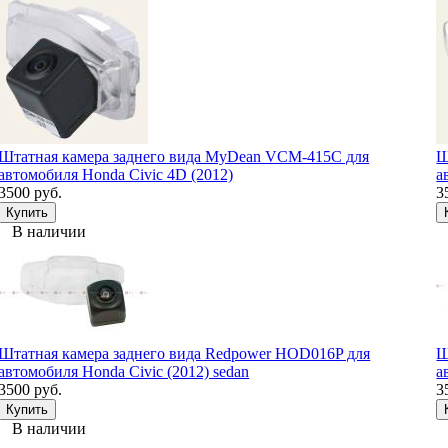
Штатная камера заднего вида MyDean VCM-415C для
Ш
автомобиля Honda Civic 4D (2012)
а
3500 руб.
3
В наличии
Штатная камера заднего вида Redpower HOD016P для
Ш
автомобиля Honda Civic (2012) sedan
а
3500 руб.
3
В наличии