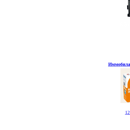
Иммобилай
1