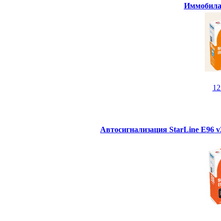
Иммобилай
1
Автосигнализация StarLine E96 