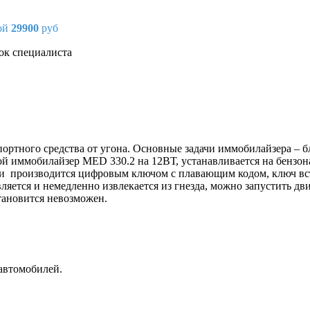
кой
29900
руб
ок специалиста
спортного средства от угона. Основные задачи иммобилайзера – 
 иммобилайзер MED 330.2 на 12ВТ, устанавливается на бензона
и производится цифровым ключом с плавающим кодом, ключ вста
ляется и немедленно извлекается из гнезда, можно запустить дв
тановится невозможен.
 автомобилей.