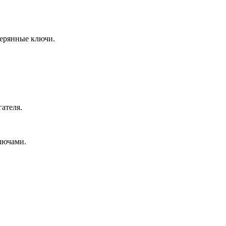
терянные ключи.
ателя.
лючами.