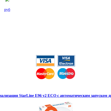
руб
нализация StarLine E96 v2 ECO с автоматическим запуском д