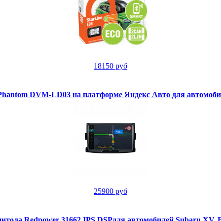
18150 руб
hantom DVM-LD03 на платформе Яндекс Авто для автомоби
25900 руб
тола Redpower 31662 IPS DSPдля автомобилей Subaru XV, Fo