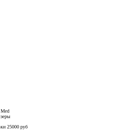
: Med
йзеры
вки 25000 руб