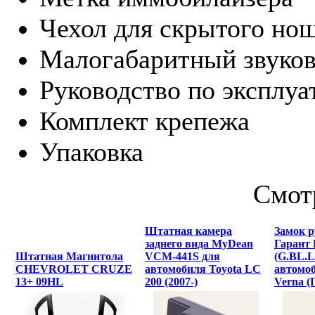
Чехол для скрытого но
Малогабаритный звуков
Руководство по эксплуа
Комплект крепежа
Упаковка
Смот
Штатная камера
Замок р
заднего вида MyDean
Гарант
Штатная Магнитола
VCM-441S для
(G.BL.L
CHEVROLET CRUZE
автомобиля Toyota LC
автомо
13+ 09HL
200 (2007-)
Verna (