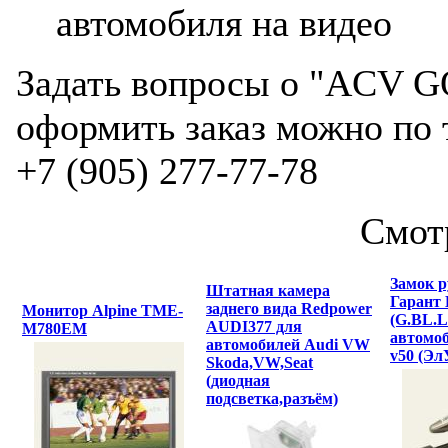
автомобиля на видео
Задать вопросы о "ACV G
оформить заказ можно по 
+7 (905) 277-77-78
Смот
Замок р
Штатная камера
Гарант
заднего вида Redpower
Монитор Alpine TME-
(G.BL.L
AUDI377 для
M780EM
автомоб
автомобилей Audi VW
v50 (Эл
Skoda,VW,Seat
(диодная
подсветка,разъём)