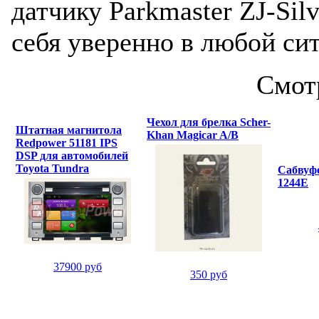
датчику Parkmaster ZJ-Sil
себя уверенно в любой си
Смот
Чехол для брелка Scher-
Штатная магнитола
Khan Magicar A/B
Redpower 51181 IPS
DSP для автомобилей
Toyota Tundra
Сабвуфе
1244E
37900 руб
350 руб