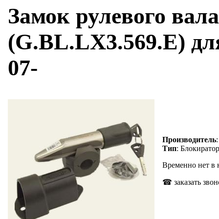
Замок рулевого вал
(G.BL.LX3.569.E) дл
07-
Производитель
Тип
: Блокиратор
Временно нет в
☎ заказать звон