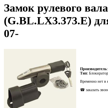
Замок рулевого вал
(G.BL.LX3.373.E) дл
07-
Производитель
Тип
: Блокиратор
Временно нет в
☎ заказать звон