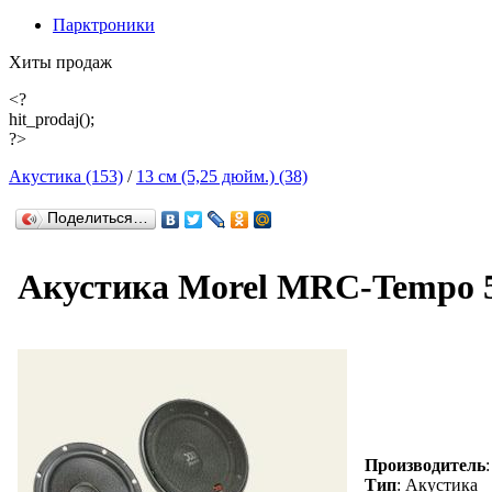
Парктроники
Хиты продаж
<?
hit_prodaj();
?>
Акустика (153)
/
13 см (5,25 дюйм.) (38)
Поделиться…
Акустика Morel MRC-Tempo 
Производитель
Тип
: Акустика