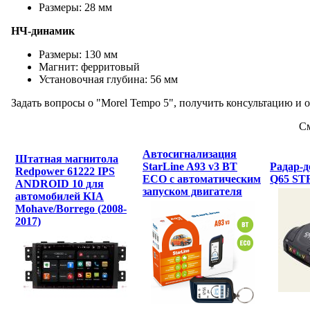
Размеры: 28 мм
НЧ-динамик
Размеры: 130 мм
Магнит: ферритовый
Установочная глубина: 56 мм
Задать вопросы о "Morel Tempo 5", получить консультацию и о
См
Автосигнализация
Штатная магнитола
StarLine A93 v3 BT
Радар-д
Redpower 61222 IPS
ECO с автоматическим
Q65 ST
ANDROID 10 для
запуском двигателя
автомобилей KIA
Mohave/Borrego (2008-
2017)