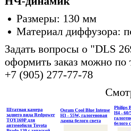
НЧ-динамик
Размеры: 130 мм
Материал диффузора: 
Задать вопросы о "DLS 26
оформить заказ можно по 
+7 (905) 277-77-78
Смот
Philips 
Штатная камера
Osram Cool Blue Intense
H4 - 60
заднего вида Redpower
H3 - 55W, галогеновая
галоген
TOY169P для
лампа белого света
белого 
автомобиля Toyota
Prado 120 с запаской